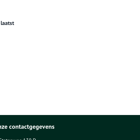
laatst
nze contactgegevens