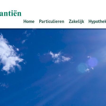
Home
Particulieren
Zakelijk
Hypothe
Schade melden
Ondernemers
Oeps, e
Verzekeren
Werkgevers
Alles o
Pensioen
Zelf re
Sparen
Offerte
Hypoth
Stappe
Tips