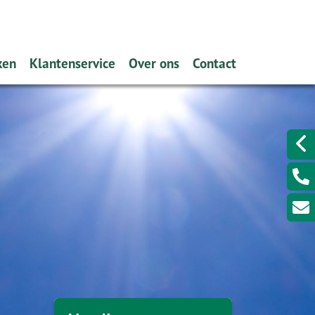
ken
Klantenservice
Over ons
Contact
en hypotheek (filmpje)
Hypotheekinventarisatie
Zo makkelijk: onze Service App
Een klacht melden?
ver de hypotheekrentes
Schadeformulieren
Wat doen wij?
kenen?
Serviceformulieren
Verzekeren
 aanvragen?
Rekenhulpen
Hypotheekadvisering
eekvormen
Overig
Banksparen
nplan
Iets wijzigen?
Kredieten