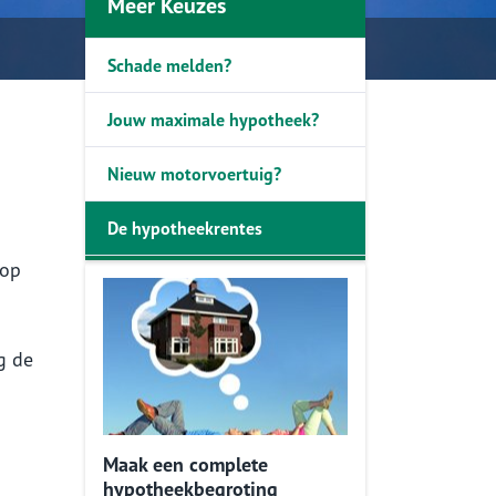
Meer Keuzes
Schade melden?
Jouw maximale hypotheek?
Nieuw motorvoertuig?
De hypotheekrentes
oop
g de
Maak een complete
hypotheekbegroting