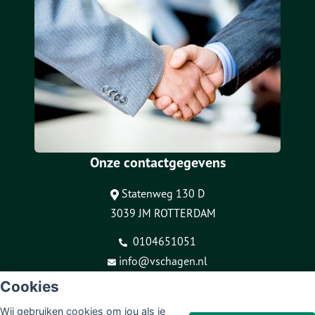
Onze contactgegevens
Statenweg 130 D
3039 JM ROTTERDAM
0104651051
info@vschagen.nl
Cookies
© Copyright
Assupport BV
2026
Sitemap
Wij gebruiken cookies om jou als je