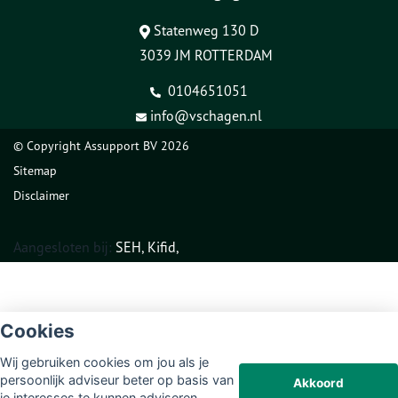
Statenweg 130 D
3039 JM ROTTERDAM
0104651051
info@vschagen.nl
© Copyright
Assupport BV
2026
Sitemap
Disclaimer
Aangesloten bij:
SEH,
Kifid,
Cookies
Wij gebruiken cookies om jou als je
persoonlijk adviseur beter op basis van
Akkoord
je interesses te kunnen adviseren.