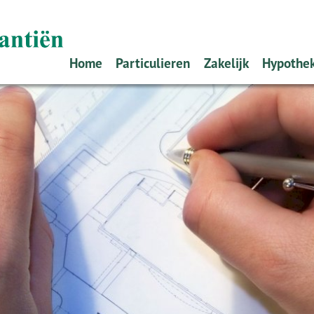
Home
Particulieren
Zakelijk
Hypothe
Schade melden
Ondernemers
Oeps, e
Verzekeren
Werkgevers
Alles o
Pensioen
Zelf re
Sparen
Offerte
Hypoth
Stappe
Tips