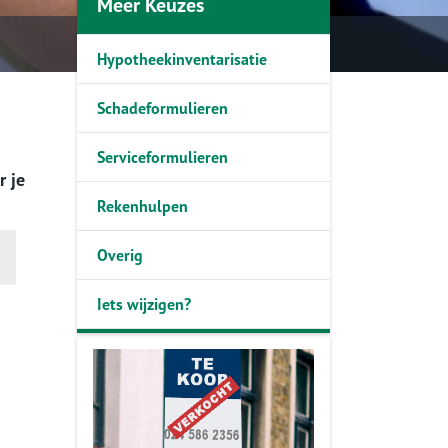
Meer Keuzes
Hypotheekinventarisatie
Schadeformulieren
Serviceformulieren
r je
Rekenhulpen
Overig
Iets wijzigen?