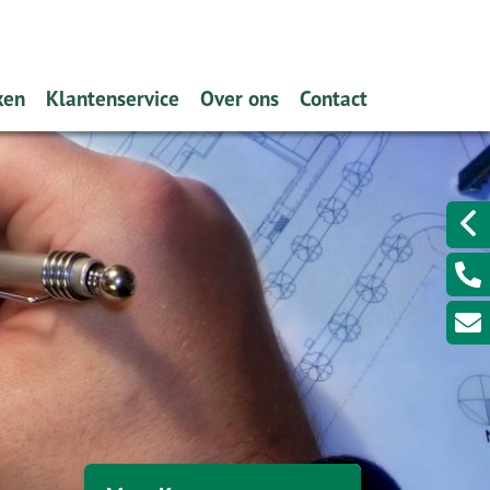
ken
Klantenservice
Over ons
Contact
en hypotheek (filmpje)
Hypotheekinventarisatie
Zo makkelijk: onze Service App
Een klacht melden?
ver de hypotheekrentes
Schadeformulieren
Wat doen wij?
kenen?
Serviceformulieren
Verzekeren
 aanvragen?
Rekenhulpen
Hypotheekadvisering
eekvormen
Overig
Banksparen
nplan
Iets wijzigen?
Kredieten