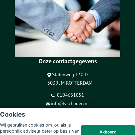
Onze contactgegevens
Statenweg 130 D
3039 JM ROTTERDAM
0104651051
info@vschagen.nl
Cookies
© Copyright
Assupport BV
2026
Sitemap
Wij gebruiken cookies om jou als je
Disclaimer
persoonlijk adviseur beter op basis van
Akkoord