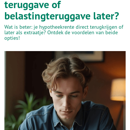
teruggave of
belastingteruggave later?
Wat is beter: je hypotheekrente direct terugkrijgen of
later als extraatje? Ontdek de voordelen van beide
opties!