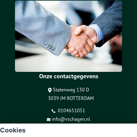
Onze contactgegevens
Statenweg 130 D
3039 JM ROTTERDAM
0104651051
info@vschagen.nl
Cookies
© Copyright
Assupport BV
2026