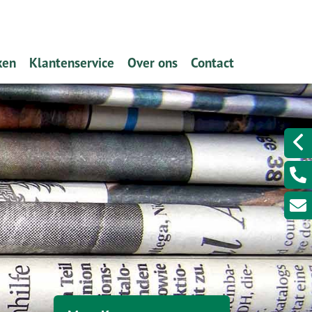
ken
Klantenservice
Over ons
Contact
en hypotheek (filmpje)
Hypotheekinventarisatie
Zo makkelijk: onze Service App
Een klacht melden?
ver de hypotheekrentes
Schadeformulieren
Wat doen wij?
kenen?
Serviceformulieren
Verzekeren
 aanvragen?
Rekenhulpen
Hypotheekadvisering
eekvormen
Overig
Banksparen
nplan
Iets wijzigen?
Kredieten