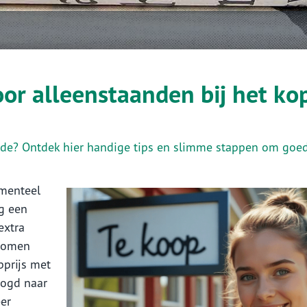
or alleenstaanden bij het ko
ande? Ontdek hier handige tips en slimme stappen om goe
menteel
g een
extra
nkomen
pprijs met
oogd naar
er