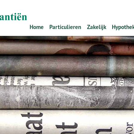
Home
Particulieren
Zakelijk
Hypothe
Schade melden
Ondernemers
Oeps, e
Verzekeren
Werkgevers
Alles o
Pensioen
Zelf re
Sparen
Offerte
Hypoth
Stappe
Tips