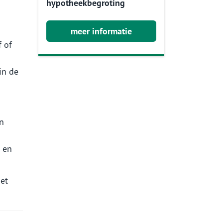
hypotheekbegroting
meer informatie
f of
in de
en
t en
et