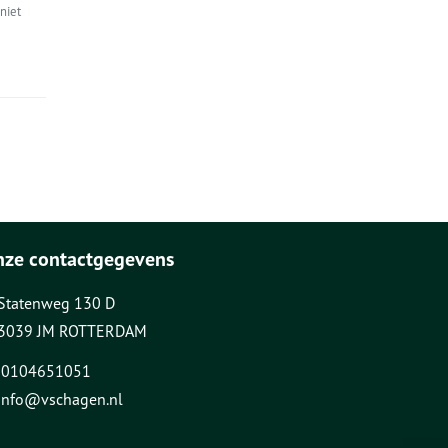
niet
nze contactgegevens
Statenweg 130 D
3039 JM ROTTERDAM
0104651051
info@vschagen.nl